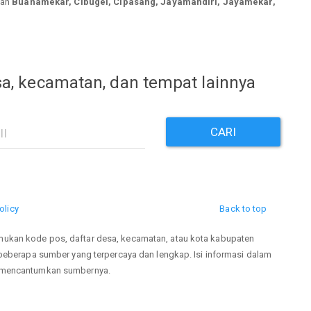
han
Buanamekar, Cibugel, Cipasang, Jayamandiri, Jayamekar,
a, kecamatan, dan tempat lainnya
CARI
olicy
Back to top
mukan kode pos, daftar desa, kecamatan, atau kota kabupaten
 beberapa sumber yang terpercaya dan lengkap. Isi informasi dalam
p mencantumkan sumbernya.