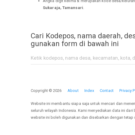
Angka digit kelima
5
: merupakan kode desa/kelura
Sukaraja, Tamansari
.
Cari Kodepos, nama daerah, des
gunakan form di bawah ini
Copyright © 2026
About
Index
Contact
Privacy P
Website ini membantu siapa saja untuk mencari dan mene
seluruh wilayah Indonesia. Kami menyediakan data ini dari
website ini boleh digunakan dan disebarkan dengan teta