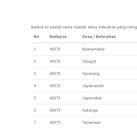
Berikut ini adalah nama daerah, desa, kelurahan yang m
No
Kodepos
Desa / Kelurahan
1
45375
Buanamekar
2
45375
Cibugel
3
45375
Cipasang
4
45375
Jayamandiri
5
45375
Jayamekar
6
45375
Sukaraja
7
45375
Tamansari