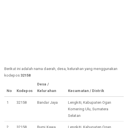
Berikut ini adalah nama daerah, desa, kelurahan yang menggunakan
kodepos
32158
Desa /
No
Kodepos
Kelurahan
Kecamatan / Distrik
1
32158
Bandar Jaya
Lengkiti, Kabupaten Ogan
Komering Ulu, Sumatera
Selatan
2
32158
Bumi Kawa
Lengkiti, Kabupaten Ogan