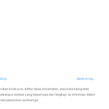
olicy
Back to top
mukan kode pos, daftar desa, kecamatan, atau kota kabupaten
 beberapa sumber yang terpercaya dan lengkap. Isi informasi dalam
p mencantumkan sumbernya.