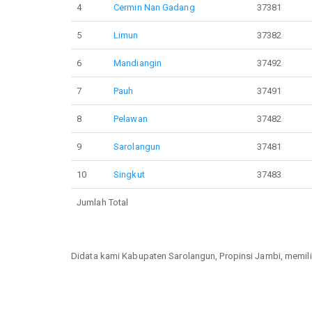
4
Cermin Nan Gadang
37381
5
Limun
37382
6
Mandiangin
37492
7
Pauh
37491
8
Pelawan
37482
9
Sarolangun
37481
10
Singkut
37483
Jumlah Total
Didata kami Kabupaten Sarolangun, Propinsi Jambi, memili