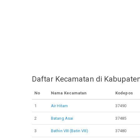
Daftar Kecamatan di Kabupaten
No
Nama Kecamatan
Kodepos
1
Air Hitam
37490
2
Batang Asai
37485
3
Bathin VIII (Batin VIII)
37480