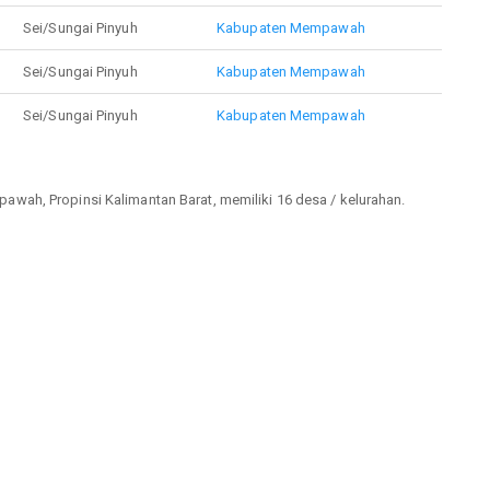
Sei/Sungai Pinyuh
Kabupaten Mempawah
Sei/Sungai Pinyuh
Kabupaten Mempawah
Sei/Sungai Pinyuh
Kabupaten Mempawah
ah, Propinsi Kalimantan Barat, memiliki 16 desa / kelurahan.