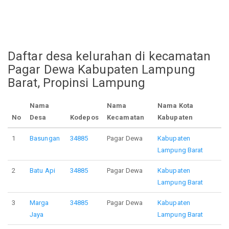
Daftar desa kelurahan di kecamatan
Pagar Dewa Kabupaten Lampung
Barat, Propinsi Lampung
Nama
Nama
Nama Kota
No
Desa
Kodepos
Kecamatan
Kabupaten
1
Basungan
34885
Pagar Dewa
Kabupaten
Lampung Barat
2
Batu Api
34885
Pagar Dewa
Kabupaten
Lampung Barat
3
Marga
34885
Pagar Dewa
Kabupaten
Jaya
Lampung Barat